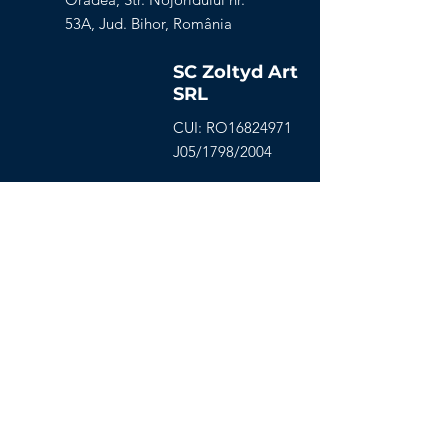
53A, Jud. Bihor, România
SC Zoltyd Art
SRL
CUI: RO16824971
J05/1798/2004
Începe acum
Contactează-ne și
începe o testare gratuită