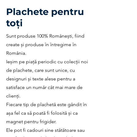
Plachete pentru
toți
Sunt produse 100% Românești, fiind
create și produse în întregime în
România.
Ieșim pe piață periodic cu colecții noi
de plachete, care sunt unice, cu
designuri și texte alese pentru a
satisface un număr cât mai mare de
clienți.
Fiecare tip de plachetă este gândit în
așa fel ca să poată fi folosită și ca
magnet pentru frigider.
Ele pot fi cadouri sine stătătoare sau