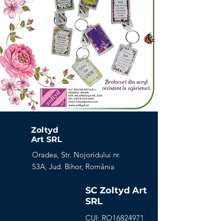
Zoltyd
Art SRL
Oradea, Str. Nojoridului nr.
53A, Jud. Bihor, România
SC Zoltyd Art
SRL
CUI: RO16824971